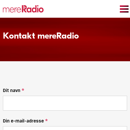
Menu
Op
me
principal
Gå
til
hovedindhold
Kontakt mereRadio
Dit navn
Din e-mail-adresse