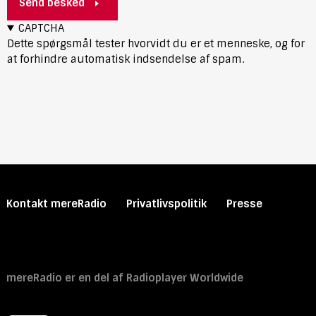
Send besked
CAPTCHA
Dette spørgsmål tester hvorvidt du er et menneske, og for
at forhindre automatisk indsendelse af spam.
Primary
Kontakt mereRadio
Privatlivspolitik
Presse
footer
menu
Secondary footer menu
mereRadio er en del af Radioplayer Worldwide